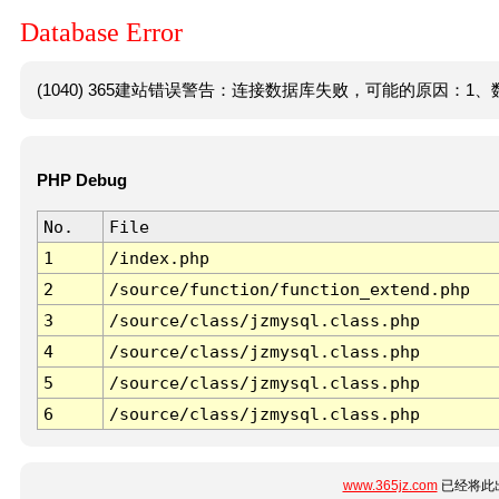
Database Error
(1040) 365建站错误警告：连接数据库失败，可能的原因：1、数
PHP Debug
No.
File
1
/index.php
2
/source/function/function_extend.php
3
/source/class/jzmysql.class.php
4
/source/class/jzmysql.class.php
5
/source/class/jzmysql.class.php
6
/source/class/jzmysql.class.php
www.365jz.com
已经将此