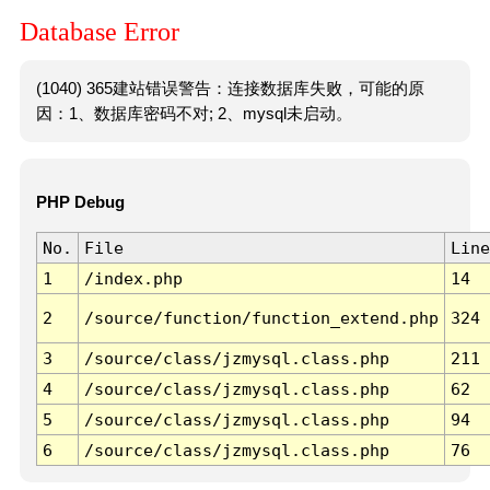
Database Error
(1040) 365建站错误警告：连接数据库失败，可能的原
因：1、数据库密码不对; 2、mysql未启动。
PHP Debug
No.
File
Line
1
/index.php
14
2
/source/function/function_extend.php
324
3
/source/class/jzmysql.class.php
211
4
/source/class/jzmysql.class.php
62
5
/source/class/jzmysql.class.php
94
6
/source/class/jzmysql.class.php
76