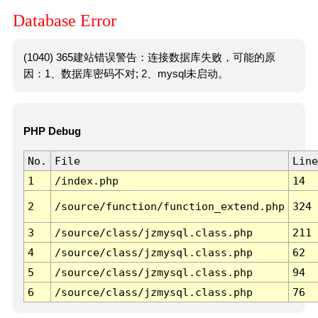
Database Error
(1040) 365建站错误警告：连接数据库失败，可能的原
因：1、数据库密码不对; 2、mysql未启动。
PHP Debug
No.
File
Line
1
/index.php
14
2
/source/function/function_extend.php
324
3
/source/class/jzmysql.class.php
211
4
/source/class/jzmysql.class.php
62
5
/source/class/jzmysql.class.php
94
6
/source/class/jzmysql.class.php
76