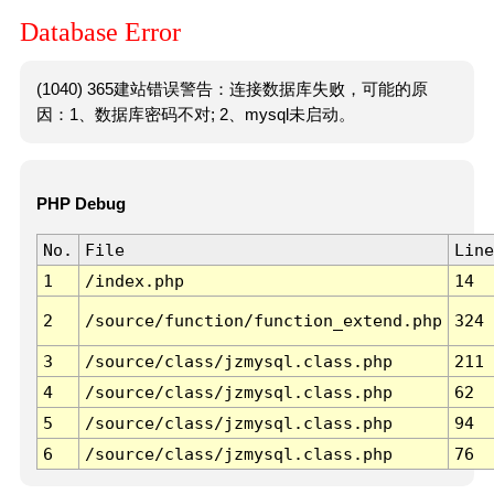
Database Error
(1040) 365建站错误警告：连接数据库失败，可能的原
因：1、数据库密码不对; 2、mysql未启动。
PHP Debug
No.
File
Line
1
/index.php
14
2
/source/function/function_extend.php
324
3
/source/class/jzmysql.class.php
211
4
/source/class/jzmysql.class.php
62
5
/source/class/jzmysql.class.php
94
6
/source/class/jzmysql.class.php
76