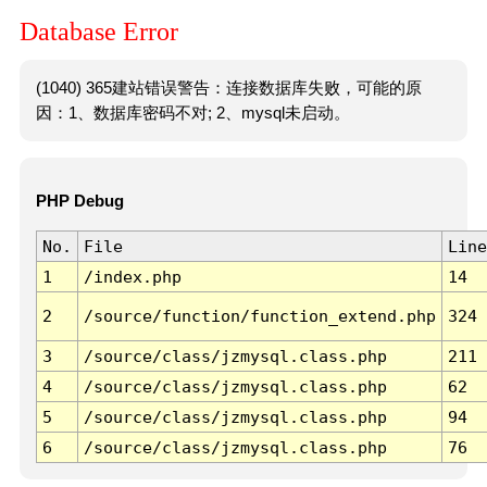
Database Error
(1040) 365建站错误警告：连接数据库失败，可能的原
因：1、数据库密码不对; 2、mysql未启动。
PHP Debug
No.
File
Line
1
/index.php
14
2
/source/function/function_extend.php
324
3
/source/class/jzmysql.class.php
211
4
/source/class/jzmysql.class.php
62
5
/source/class/jzmysql.class.php
94
6
/source/class/jzmysql.class.php
76