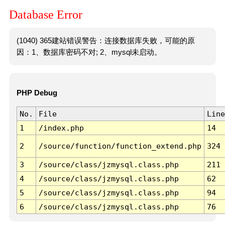
Database Error
(1040) 365建站错误警告：连接数据库失败，可能的原
因：1、数据库密码不对; 2、mysql未启动。
PHP Debug
No.
File
Line
1
/index.php
14
2
/source/function/function_extend.php
324
3
/source/class/jzmysql.class.php
211
4
/source/class/jzmysql.class.php
62
5
/source/class/jzmysql.class.php
94
6
/source/class/jzmysql.class.php
76