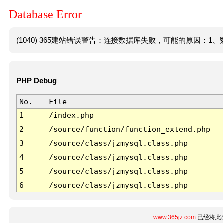
Database Error
(1040) 365建站错误警告：连接数据库失败，可能的原因：1、数
PHP Debug
No.
File
1
/index.php
2
/source/function/function_extend.php
3
/source/class/jzmysql.class.php
4
/source/class/jzmysql.class.php
5
/source/class/jzmysql.class.php
6
/source/class/jzmysql.class.php
www.365jz.com
已经将此