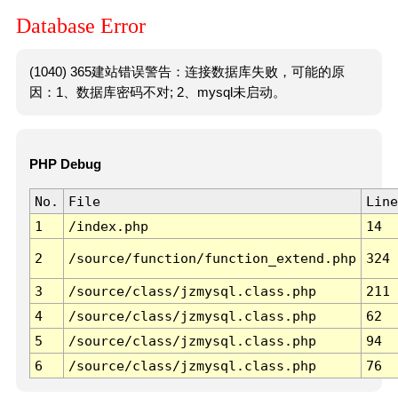
Database Error
(1040) 365建站错误警告：连接数据库失败，可能的原
因：1、数据库密码不对; 2、mysql未启动。
PHP Debug
No.
File
Line
1
/index.php
14
2
/source/function/function_extend.php
324
3
/source/class/jzmysql.class.php
211
4
/source/class/jzmysql.class.php
62
5
/source/class/jzmysql.class.php
94
6
/source/class/jzmysql.class.php
76