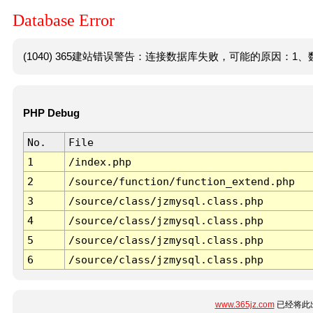
Database Error
(1040) 365建站错误警告：连接数据库失败，可能的原因：1、数
PHP Debug
No.
File
1
/index.php
2
/source/function/function_extend.php
3
/source/class/jzmysql.class.php
4
/source/class/jzmysql.class.php
5
/source/class/jzmysql.class.php
6
/source/class/jzmysql.class.php
www.365jz.com
已经将此