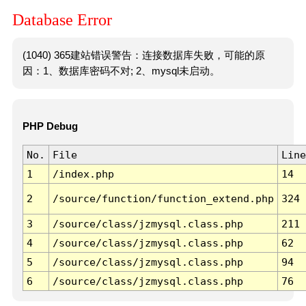
Database Error
(1040) 365建站错误警告：连接数据库失败，可能的原
因：1、数据库密码不对; 2、mysql未启动。
PHP Debug
No.
File
Line
1
/index.php
14
2
/source/function/function_extend.php
324
3
/source/class/jzmysql.class.php
211
4
/source/class/jzmysql.class.php
62
5
/source/class/jzmysql.class.php
94
6
/source/class/jzmysql.class.php
76