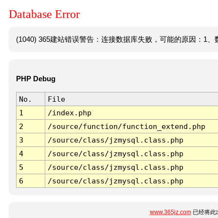
Database Error
(1040) 365建站错误警告：连接数据库失败，可能的原因：1、数
PHP Debug
No.
File
1
/index.php
2
/source/function/function_extend.php
3
/source/class/jzmysql.class.php
4
/source/class/jzmysql.class.php
5
/source/class/jzmysql.class.php
6
/source/class/jzmysql.class.php
www.365jz.com
已经将此