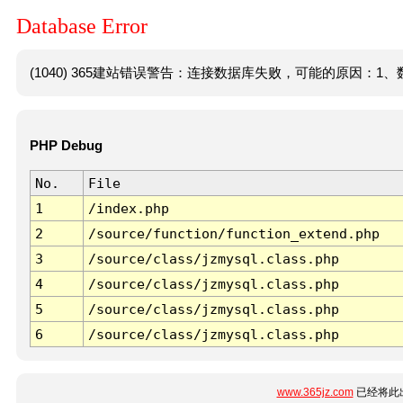
Database Error
(1040) 365建站错误警告：连接数据库失败，可能的原因：1、数
PHP Debug
No.
File
1
/index.php
2
/source/function/function_extend.php
3
/source/class/jzmysql.class.php
4
/source/class/jzmysql.class.php
5
/source/class/jzmysql.class.php
6
/source/class/jzmysql.class.php
www.365jz.com
已经将此