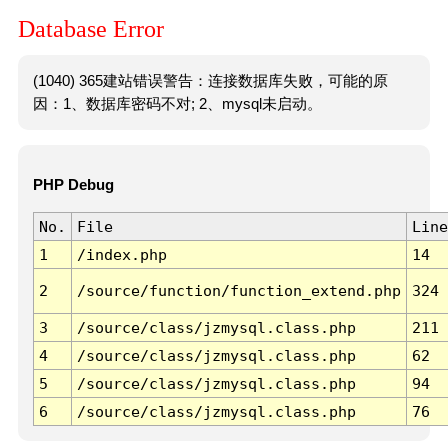
Database Error
(1040) 365建站错误警告：连接数据库失败，可能的原
因：1、数据库密码不对; 2、mysql未启动。
PHP Debug
No.
File
Line
1
/index.php
14
2
/source/function/function_extend.php
324
3
/source/class/jzmysql.class.php
211
4
/source/class/jzmysql.class.php
62
5
/source/class/jzmysql.class.php
94
6
/source/class/jzmysql.class.php
76