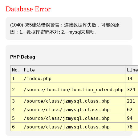
Database Error
(1040) 365建站错误警告：连接数据库失败，可能的原
因：1、数据库密码不对; 2、mysql未启动。
PHP Debug
No.
File
Line
1
/index.php
14
2
/source/function/function_extend.php
324
3
/source/class/jzmysql.class.php
211
4
/source/class/jzmysql.class.php
62
5
/source/class/jzmysql.class.php
94
6
/source/class/jzmysql.class.php
76