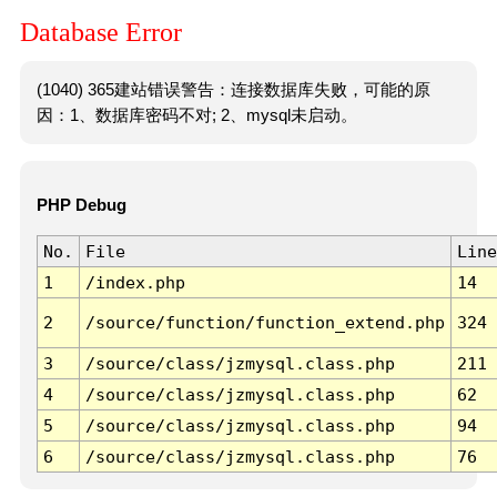
Database Error
(1040) 365建站错误警告：连接数据库失败，可能的原
因：1、数据库密码不对; 2、mysql未启动。
PHP Debug
No.
File
Line
1
/index.php
14
2
/source/function/function_extend.php
324
3
/source/class/jzmysql.class.php
211
4
/source/class/jzmysql.class.php
62
5
/source/class/jzmysql.class.php
94
6
/source/class/jzmysql.class.php
76