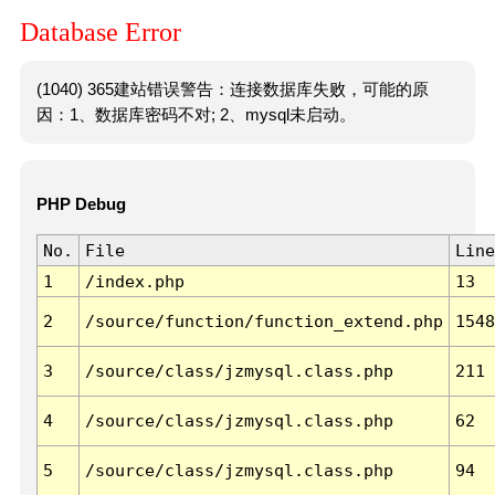
Database Error
(1040) 365建站错误警告：连接数据库失败，可能的原
因：1、数据库密码不对; 2、mysql未启动。
PHP Debug
No.
File
Line
1
/index.php
13
2
/source/function/function_extend.php
1548
3
/source/class/jzmysql.class.php
211
4
/source/class/jzmysql.class.php
62
5
/source/class/jzmysql.class.php
94