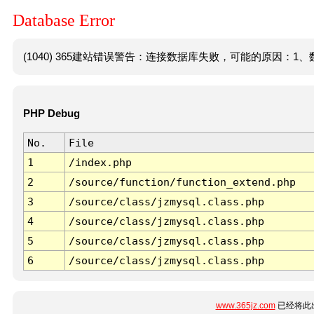
Database Error
(1040) 365建站错误警告：连接数据库失败，可能的原因：1、数
PHP Debug
No.
File
1
/index.php
2
/source/function/function_extend.php
3
/source/class/jzmysql.class.php
4
/source/class/jzmysql.class.php
5
/source/class/jzmysql.class.php
6
/source/class/jzmysql.class.php
www.365jz.com
已经将此