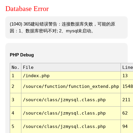
Database Error
(1040) 365建站错误警告：连接数据库失败，可能的原
因：1、数据库密码不对; 2、mysql未启动。
PHP Debug
No.
File
Line
1
/index.php
13
2
/source/function/function_extend.php
1548
3
/source/class/jzmysql.class.php
211
4
/source/class/jzmysql.class.php
62
5
/source/class/jzmysql.class.php
94