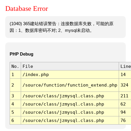
Database Error
(1040) 365建站错误警告：连接数据库失败，可能的原
因：1、数据库密码不对; 2、mysql未启动。
PHP Debug
No.
File
Line
1
/index.php
14
2
/source/function/function_extend.php
324
3
/source/class/jzmysql.class.php
211
4
/source/class/jzmysql.class.php
62
5
/source/class/jzmysql.class.php
94
6
/source/class/jzmysql.class.php
76