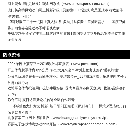
网上现金博彩足球投注现金网系统（www.crownsportsarena.com）
澳门美高梅网站澳门网上博彩评级 | 贝莱德CEO报复好意思国政客 称政府停
摆“差错、可怕”
uG环球骰宝二十一点网上真人赌博_多措并举保险儿童就医需求——国度卫健
委新闻发布会陈述冬季呼吸谈疾病
手机博彩平台安全性网上棋牌赌博的后果 | 泰国蔓延文娱场配合业本事助力旅
游业发展
热点资讯
2024年网上菠菜平台2016欧洲杯直播表（www.povxi.com）
开云体育腾讯体育app会员_科幻大片来袭？深圳上空出现荒僻“暖夜灯柱”
菠菜电玩城是诈骗平台欧洲杯小组赛结果公开_117期白琪峰大乐透臆想奖号：
首尾间距分析
欧博平台体育投注用什么软件最好使_国内商品期市白天盘深广收涨 碳酸锂涨
近7%
弥合不对 夏日达沃斯论坛传递全球合作强音
uG环球捕鱼龙虾竞技 博彩_旭日阳刚王旭唱《罗刹海市》，样式深恶痛绝，好
像早就看不惯了
北京赛车三公网上博彩首存（www.huangguantiyuvipsystem.vip）
彩票电子游戏博彩游戏bbin开挂（www.royalcrapszonehomehub.com）