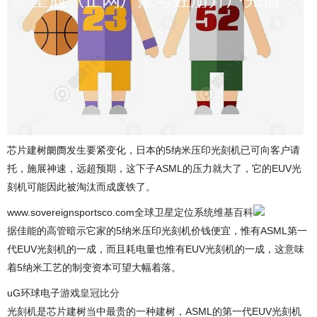
芯片建树阛阓发生要紧变化，日本的5纳米压印光刻机已可向客户请
托，施展神速，远超预期，这下子ASML的压力就大了，它的EUV光
刻机可能因此被淘汰而成废铁了。
www.sovereignsportsco.com全球卫星定位系统维基百科
据佳能的高管暗示它家的5纳米压印光刻机价钱便宜，惟有ASML第一
代EUV光刻机的一成，而且耗电量也惟有EUV光刻机的一成，这意味
着5纳米工艺的制变资本可望大幅着落。
uG环球电子游戏
皇冠比分
光刻机是芯片建树当中最贵的一种建树，ASML的第一代EUV光刻机