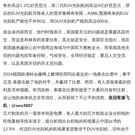
售价高达1.2亿好意思元，第二代EUV光刻机则高达4亿好意思元，漂
后的EUV光刻机导致各人的需求量稀奇有限，ASML预测将来的EUV
光刻机产能也不外90台，而DUV光刻机产能则高达600台。
就会谈内容而言，纽约时报表示，美国最关注的问题就是重建高层外
交，而这是布林肯的首要任务。其次就是安全。美国官员指出，现在
美国越来越担心在中国周边海域与中国军方擦枪走火。而美国其他关
切的问题包括军备控制，气候变化，全球经济稳定，重启人文交流
等，以及美国关切的芬太尼问题。
2024德国欧洲杯会徽网上赌博犯罪吗在最近的一场拳击比赛中，拳手
迈克-泰森击败了他的对手，并赢得了比赛。然而，有人质疑泰森的胜
利是否有猫腻。有消息称，泰森在比赛前接受了大量的兴奋剂注射，
这让他的身体状态非常强壮，从而获得了不公平的优势。
皇冠客服飞
机：@seo3687
芯片制造的另一项资本则是电费，各人最大的芯片制造企业台积电的
耗电量相等惊东谈主，据分析指出台积电的耗电量占中国台湾的
12.5%，何况EUV光刻机的耗电量更是数倍于DUV光刻机，旧年由于