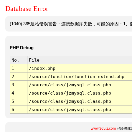
Database Error
(1040) 365建站错误警告：连接数据库失败，可能的原因：1、数
PHP Debug
No.
File
1
/index.php
2
/source/function/function_extend.php
3
/source/class/jzmysql.class.php
4
/source/class/jzmysql.class.php
5
/source/class/jzmysql.class.php
6
/source/class/jzmysql.class.php
www.365jz.com
已经将此