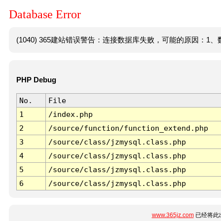
Database Error
(1040) 365建站错误警告：连接数据库失败，可能的原因：1、数
PHP Debug
No.
File
1
/index.php
2
/source/function/function_extend.php
3
/source/class/jzmysql.class.php
4
/source/class/jzmysql.class.php
5
/source/class/jzmysql.class.php
6
/source/class/jzmysql.class.php
www.365jz.com
已经将此