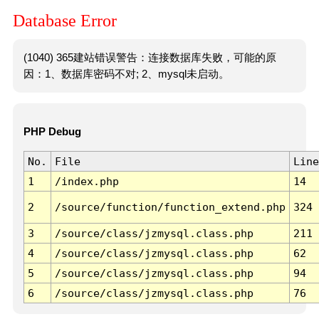
Database Error
(1040) 365建站错误警告：连接数据库失败，可能的原
因：1、数据库密码不对; 2、mysql未启动。
PHP Debug
No.
File
Line
1
/index.php
14
2
/source/function/function_extend.php
324
3
/source/class/jzmysql.class.php
211
4
/source/class/jzmysql.class.php
62
5
/source/class/jzmysql.class.php
94
6
/source/class/jzmysql.class.php
76