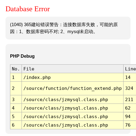
Database Error
(1040) 365建站错误警告：连接数据库失败，可能的原
因：1、数据库密码不对; 2、mysql未启动。
PHP Debug
No.
File
Line
1
/index.php
14
2
/source/function/function_extend.php
324
3
/source/class/jzmysql.class.php
211
4
/source/class/jzmysql.class.php
62
5
/source/class/jzmysql.class.php
94
6
/source/class/jzmysql.class.php
76