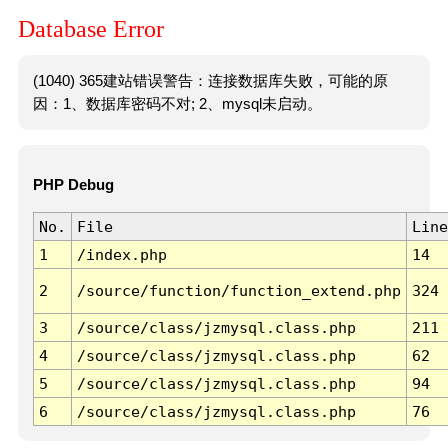
Database Error
(1040) 365建站错误警告：连接数据库失败，可能的原
因：1、数据库密码不对; 2、mysql未启动。
PHP Debug
No.
File
Line
1
/index.php
14
2
/source/function/function_extend.php
324
3
/source/class/jzmysql.class.php
211
4
/source/class/jzmysql.class.php
62
5
/source/class/jzmysql.class.php
94
6
/source/class/jzmysql.class.php
76