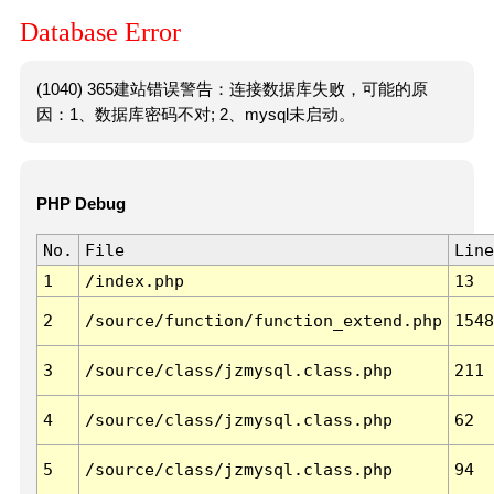
Database Error
(1040) 365建站错误警告：连接数据库失败，可能的原
因：1、数据库密码不对; 2、mysql未启动。
PHP Debug
No.
File
Line
1
/index.php
13
2
/source/function/function_extend.php
1548
3
/source/class/jzmysql.class.php
211
4
/source/class/jzmysql.class.php
62
5
/source/class/jzmysql.class.php
94