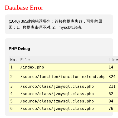
Database Error
(1040) 365建站错误警告：连接数据库失败，可能的原
因：1、数据库密码不对; 2、mysql未启动。
PHP Debug
No.
File
Line
1
/index.php
14
2
/source/function/function_extend.php
324
3
/source/class/jzmysql.class.php
211
4
/source/class/jzmysql.class.php
62
5
/source/class/jzmysql.class.php
94
6
/source/class/jzmysql.class.php
76