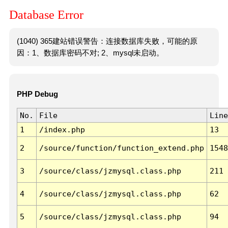
Database Error
(1040) 365建站错误警告：连接数据库失败，可能的原
因：1、数据库密码不对; 2、mysql未启动。
PHP Debug
No.
File
Line
1
/index.php
13
2
/source/function/function_extend.php
1548
3
/source/class/jzmysql.class.php
211
4
/source/class/jzmysql.class.php
62
5
/source/class/jzmysql.class.php
94