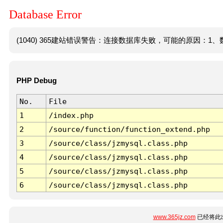
Database Error
(1040) 365建站错误警告：连接数据库失败，可能的原因：1、数
PHP Debug
No.
File
1
/index.php
2
/source/function/function_extend.php
3
/source/class/jzmysql.class.php
4
/source/class/jzmysql.class.php
5
/source/class/jzmysql.class.php
6
/source/class/jzmysql.class.php
www.365jz.com
已经将此