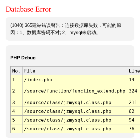
Database Error
(1040) 365建站错误警告：连接数据库失败，可能的原
因：1、数据库密码不对; 2、mysql未启动。
PHP Debug
No.
File
Line
1
/index.php
14
2
/source/function/function_extend.php
324
3
/source/class/jzmysql.class.php
211
4
/source/class/jzmysql.class.php
62
5
/source/class/jzmysql.class.php
94
6
/source/class/jzmysql.class.php
76