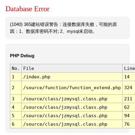
Database Error
(1040) 365建站错误警告：连接数据库失败，可能的原
因：1、数据库密码不对; 2、mysql未启动。
PHP Debug
No.
File
Line
1
/index.php
14
2
/source/function/function_extend.php
324
3
/source/class/jzmysql.class.php
211
4
/source/class/jzmysql.class.php
62
5
/source/class/jzmysql.class.php
94
6
/source/class/jzmysql.class.php
76