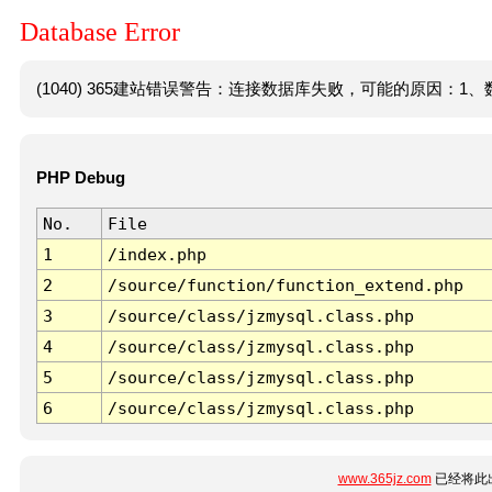
Database Error
(1040) 365建站错误警告：连接数据库失败，可能的原因：1、数
PHP Debug
No.
File
1
/index.php
2
/source/function/function_extend.php
3
/source/class/jzmysql.class.php
4
/source/class/jzmysql.class.php
5
/source/class/jzmysql.class.php
6
/source/class/jzmysql.class.php
www.365jz.com
已经将此