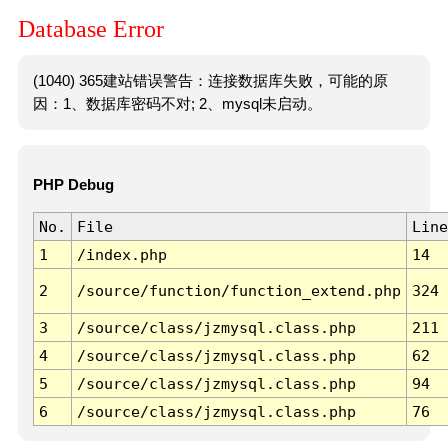
Database Error
(1040) 365建站错误警告：连接数据库失败，可能的原
因：1、数据库密码不对; 2、mysql未启动。
PHP Debug
No.
File
Line
1
/index.php
14
2
/source/function/function_extend.php
324
3
/source/class/jzmysql.class.php
211
4
/source/class/jzmysql.class.php
62
5
/source/class/jzmysql.class.php
94
6
/source/class/jzmysql.class.php
76