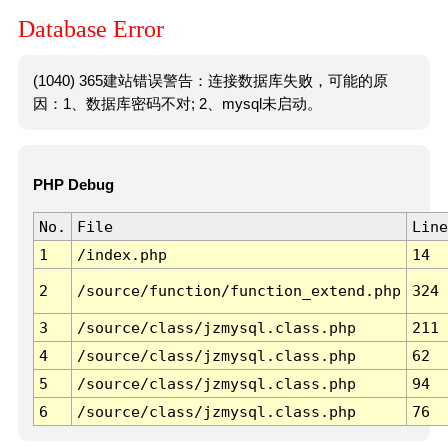
Database Error
(1040) 365建站错误警告：连接数据库失败，可能的原
因：1、数据库密码不对; 2、mysql未启动。
PHP Debug
No.
File
Line
1
/index.php
14
2
/source/function/function_extend.php
324
3
/source/class/jzmysql.class.php
211
4
/source/class/jzmysql.class.php
62
5
/source/class/jzmysql.class.php
94
6
/source/class/jzmysql.class.php
76