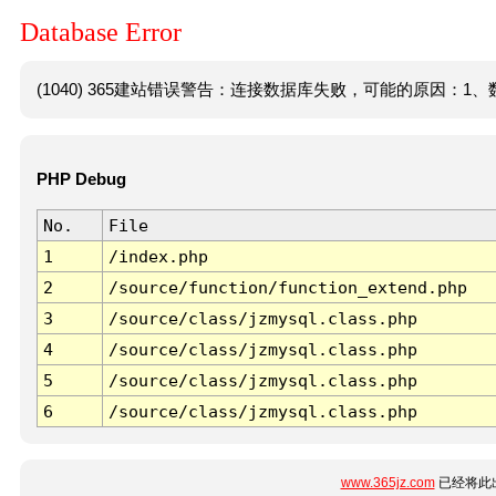
Database Error
(1040) 365建站错误警告：连接数据库失败，可能的原因：1、数
PHP Debug
No.
File
1
/index.php
2
/source/function/function_extend.php
3
/source/class/jzmysql.class.php
4
/source/class/jzmysql.class.php
5
/source/class/jzmysql.class.php
6
/source/class/jzmysql.class.php
www.365jz.com
已经将此