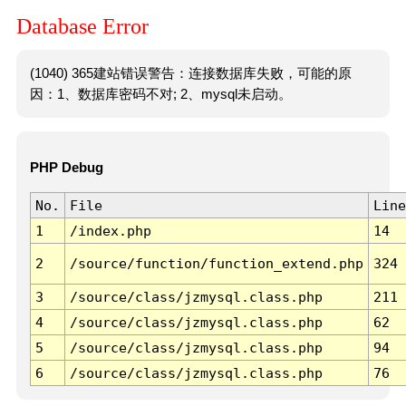
Database Error
(1040) 365建站错误警告：连接数据库失败，可能的原
因：1、数据库密码不对; 2、mysql未启动。
PHP Debug
No.
File
Line
1
/index.php
14
2
/source/function/function_extend.php
324
3
/source/class/jzmysql.class.php
211
4
/source/class/jzmysql.class.php
62
5
/source/class/jzmysql.class.php
94
6
/source/class/jzmysql.class.php
76