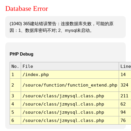
Database Error
(1040) 365建站错误警告：连接数据库失败，可能的原
因：1、数据库密码不对; 2、mysql未启动。
PHP Debug
No.
File
Line
1
/index.php
14
2
/source/function/function_extend.php
324
3
/source/class/jzmysql.class.php
211
4
/source/class/jzmysql.class.php
62
5
/source/class/jzmysql.class.php
94
6
/source/class/jzmysql.class.php
76