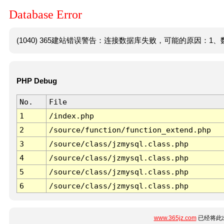
Database Error
(1040) 365建站错误警告：连接数据库失败，可能的原因：1、数
PHP Debug
No.
File
1
/index.php
2
/source/function/function_extend.php
3
/source/class/jzmysql.class.php
4
/source/class/jzmysql.class.php
5
/source/class/jzmysql.class.php
6
/source/class/jzmysql.class.php
www.365jz.com
已经将此