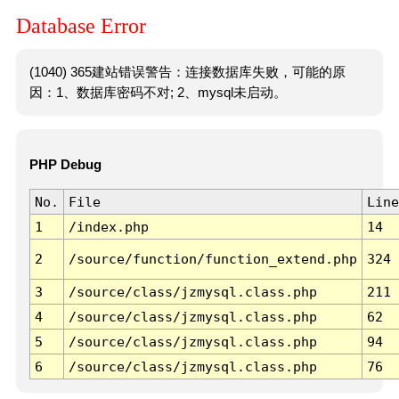
Database Error
(1040) 365建站错误警告：连接数据库失败，可能的原
因：1、数据库密码不对; 2、mysql未启动。
PHP Debug
No.
File
Line
1
/index.php
14
2
/source/function/function_extend.php
324
3
/source/class/jzmysql.class.php
211
4
/source/class/jzmysql.class.php
62
5
/source/class/jzmysql.class.php
94
6
/source/class/jzmysql.class.php
76