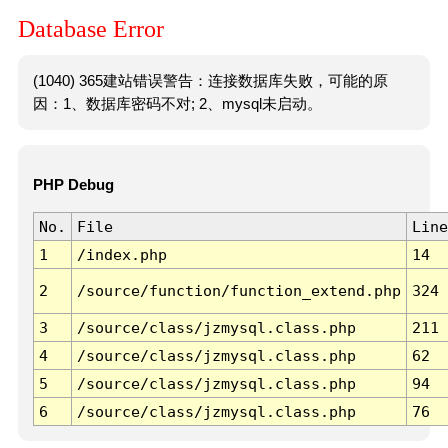
Database Error
(1040) 365建站错误警告：连接数据库失败，可能的原
因：1、数据库密码不对; 2、mysql未启动。
PHP Debug
No.
File
Line
1
/index.php
14
2
/source/function/function_extend.php
324
3
/source/class/jzmysql.class.php
211
4
/source/class/jzmysql.class.php
62
5
/source/class/jzmysql.class.php
94
6
/source/class/jzmysql.class.php
76