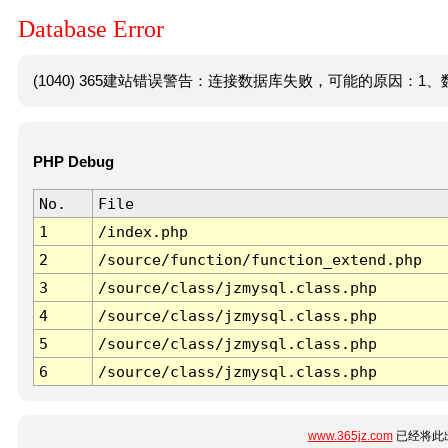
Database Error
(1040) 365建站错误警告：连接数据库失败，可能的原因：1、数
PHP Debug
No.
File
1
/index.php
2
/source/function/function_extend.php
3
/source/class/jzmysql.class.php
4
/source/class/jzmysql.class.php
5
/source/class/jzmysql.class.php
6
/source/class/jzmysql.class.php
www.365jz.com
已经将此