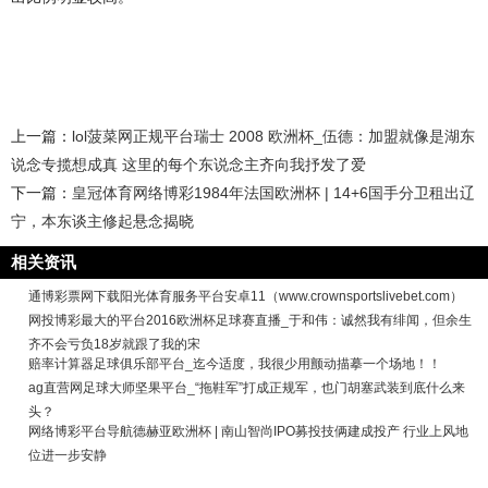
上一篇：
lol菠菜网正规平台瑞士 2008 欧洲杯_伍德：加盟就像是湖东
说念专揽想成真 这里的每个东说念主齐向我抒发了爱
下一篇：
皇冠体育网络博彩1984年法国欧洲杯 | 14+6国手分卫租出辽
宁，本东谈主修起悬念揭晓
相关资讯
通博彩票网下载阳光体育服务平台安卓11（www.crownsportslivebet.com）
网投博彩最大的平台2016欧洲杯足球赛直播_于和伟：诚然我有绯闻，但余生
齐不会亏负18岁就跟了我的宋
赔率计算器足球俱乐部平台_迄今适度，我很少用颤动描摹一个场地！！
ag直营网足球大师坚果平台_“拖鞋军”打成正规军，也门胡塞武装到底什么来
头？
网络博彩平台导航德赫亚欧洲杯 | 南山智尚IPO募投技俩建成投产 行业上风地
位进一步安静