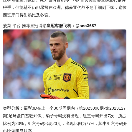
得手，但德赫亚仍但愿留在欧洲。德赫亚仍然不急于细刻下家，这位
西班牙门将酣畅比及冬窗。
菠菜 平台 推荐
皇冠博彩
皇冠客服飞机：@seo3687
类型分析：福彩3D在上一个30期周期内（第2023098期-第2023127
期)足球盘口基础知识，豹子号码没有出现，组三号码开出7次，所占
比例为23%，组六号码出现23期，出现比例为77%，其中组六号码开
出比例明显较高。