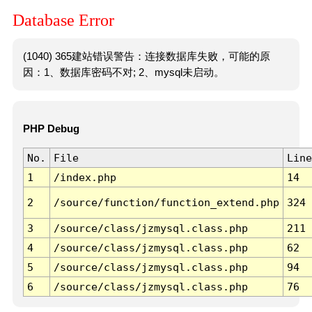
Database Error
(1040) 365建站错误警告：连接数据库失败，可能的原
因：1、数据库密码不对; 2、mysql未启动。
PHP Debug
No.
File
Line
1
/index.php
14
2
/source/function/function_extend.php
324
3
/source/class/jzmysql.class.php
211
4
/source/class/jzmysql.class.php
62
5
/source/class/jzmysql.class.php
94
6
/source/class/jzmysql.class.php
76