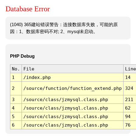
Database Error
(1040) 365建站错误警告：连接数据库失败，可能的原
因：1、数据库密码不对; 2、mysql未启动。
PHP Debug
No.
File
Line
1
/index.php
14
2
/source/function/function_extend.php
324
3
/source/class/jzmysql.class.php
211
4
/source/class/jzmysql.class.php
62
5
/source/class/jzmysql.class.php
94
6
/source/class/jzmysql.class.php
76