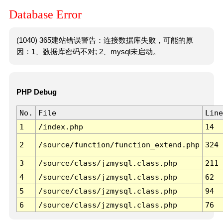
Database Error
(1040) 365建站错误警告：连接数据库失败，可能的原
因：1、数据库密码不对; 2、mysql未启动。
PHP Debug
No.
File
Line
1
/index.php
14
2
/source/function/function_extend.php
324
3
/source/class/jzmysql.class.php
211
4
/source/class/jzmysql.class.php
62
5
/source/class/jzmysql.class.php
94
6
/source/class/jzmysql.class.php
76