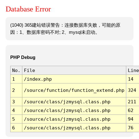
Database Error
(1040) 365建站错误警告：连接数据库失败，可能的原
因：1、数据库密码不对; 2、mysql未启动。
PHP Debug
No.
File
Line
1
/index.php
14
2
/source/function/function_extend.php
324
3
/source/class/jzmysql.class.php
211
4
/source/class/jzmysql.class.php
62
5
/source/class/jzmysql.class.php
94
6
/source/class/jzmysql.class.php
76