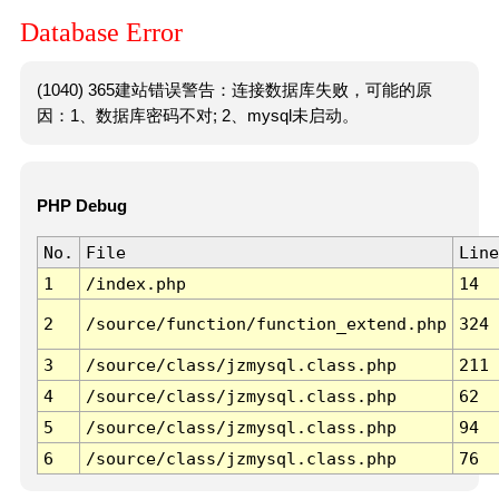
Database Error
(1040) 365建站错误警告：连接数据库失败，可能的原
因：1、数据库密码不对; 2、mysql未启动。
PHP Debug
No.
File
Line
1
/index.php
14
2
/source/function/function_extend.php
324
3
/source/class/jzmysql.class.php
211
4
/source/class/jzmysql.class.php
62
5
/source/class/jzmysql.class.php
94
6
/source/class/jzmysql.class.php
76