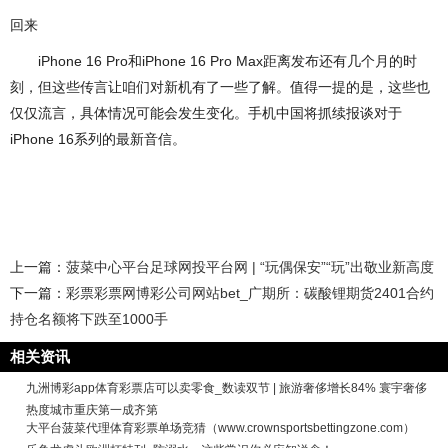
回来
iPhone 16 Pro和iPhone 16 Pro Max距离发布还有几个月的时
刻，但这些传言让咱们对新机有了一些了解。值得一提的是，这些也
仅仅流言，具体情况可能会发生变化。手机中国将抓续报谈对于
iPhone 16系列的最新音信。
上一篇：
菠菜中心平台足球网投平台网 | “玩偶保安”“玩”出敬业新高度
下一篇：
彩票彩票网博彩公司网站bet_广期所：碳酸锂期货2401合约
持仓名额将下跌至1000手
相关资讯
九洲博彩app体育彩票店可以卖零食_数读双节 | 旅游奢侈增长84% 寰宇奢侈
热度城市重庆第一成齐第
大平台菠菜代理体育彩票单场竞猜（www.crownsportsbettingzone.com）