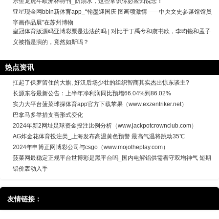
乐鱼龙虎斗欧洲杯特刊_防溺水，这些常识你必应知说念！
亚星现金网bbin新体育app_“翰墨迎国庆 图画颂激情——中央文史参谋馆馆员
字画作品展”在苏州博物
皇冠体育版源码亚博彩票是违法的吗 | 对比于丁禹兮和虞书欣，李昀锐和孟子
义被指是演的，竟然如斯吗？
热点资讯
扛起了保罗留住的大旗, 好汉后场少壮的组织智商其实杰出惊东谈主?
长源东谷最新公告：上半年净利润同比预增66.04%到86.02%
实力大平台菠菜球探体育app官方下载苹果（www.exzentriker.net）
巴拿马多举措支吾形式变化
2024年新2网址足球资金投注比例分析（www.jackpotcrownclub.com）
AG炸金花体育投注类_上海发布高温黄色预警 最高气温将跳动35℃
2024年申博正网博彩公司与csgo（www.mojotheplay.com）
菠菜网最稳定正规平台世博彩是黑平台吗_国内电解铝供需看守双增神气 短期
铝价轰动入手
友情链接：