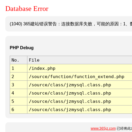
Database Error
(1040) 365建站错误警告：连接数据库失败，可能的原因：1、数
PHP Debug
No.
File
1
/index.php
2
/source/function/function_extend.php
3
/source/class/jzmysql.class.php
4
/source/class/jzmysql.class.php
5
/source/class/jzmysql.class.php
6
/source/class/jzmysql.class.php
www.365jz.com
已经将此