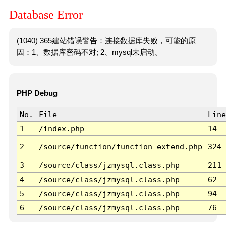
Database Error
(1040) 365建站错误警告：连接数据库失败，可能的原
因：1、数据库密码不对; 2、mysql未启动。
PHP Debug
No.
File
Line
1
/index.php
14
2
/source/function/function_extend.php
324
3
/source/class/jzmysql.class.php
211
4
/source/class/jzmysql.class.php
62
5
/source/class/jzmysql.class.php
94
6
/source/class/jzmysql.class.php
76